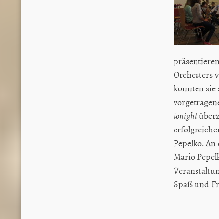
präsentiere
Orchesters v
konnten sie
vorgetragen
tonight
überz
erfolgreich
Pepelko. An 
Mario Pepelk
Veranstaltu
Spaß und Fr