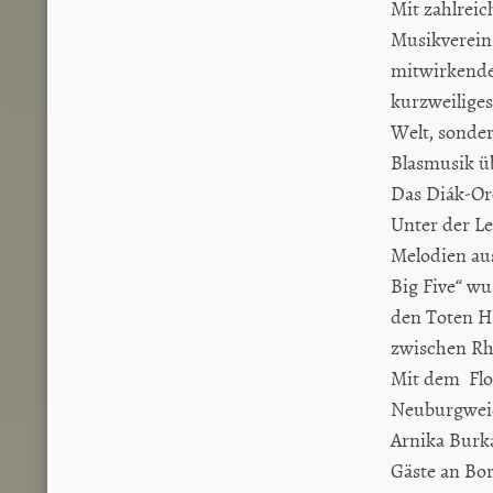
Mit zahlrei
Musikverein
mitwirkende
kurzweilige
Welt, sonder
Blasmusik ü
Das Diák-Or
Unter der L
Melodien aus
Big Five“ w
den Toten H
zwischen Rh
Mit dem Flo
Neuburgweier
Arnika Burka
Gäste an Bor