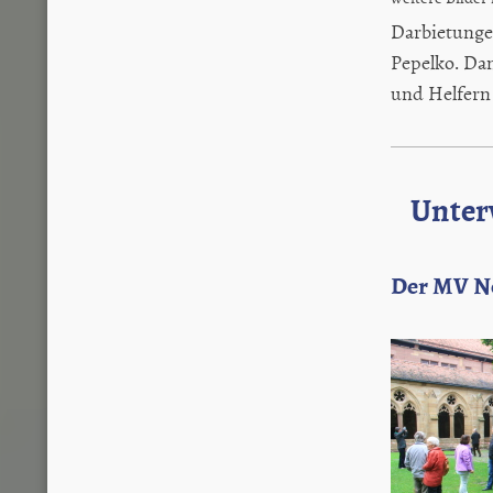
Darbietunge
Pepelko. Da
und Helfern 
Unter
Der MV N