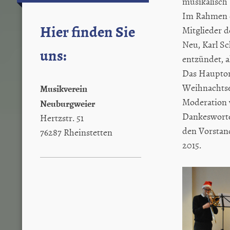
musikalisch
Im Rahmen d
Hier finden Sie
Mitglieder d
Neu, Karl S
uns:
entzündet, 
Das Hauptor
Weihnachtses
Musikverein
Moderation 
Neuburgweier
Dankesworte
Hertzstr. 51
den Vorstand
76287 Rheinstetten
2015.