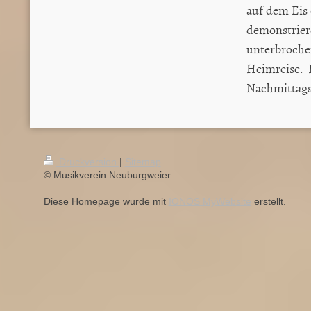
auf dem Eis 
demonstrier
unterbrochen
Heimreise. D
Nachmittags
Druckversion
|
Sitemap
© Musikverein Neuburgweier
Diese Homepage wurde mit
IONOS MyWebsite
erstellt.