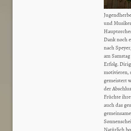
Jugendherbe
und Musiker
Hauptorches
Dank noch ei
nach Speyer,
am Samstag 
Erfolg. Dir
motivieren, 
gemeistert 
der Abschlus
Früchte ihr
auch das ge
gemeinsamen
Sonnenschei
Natürlich b