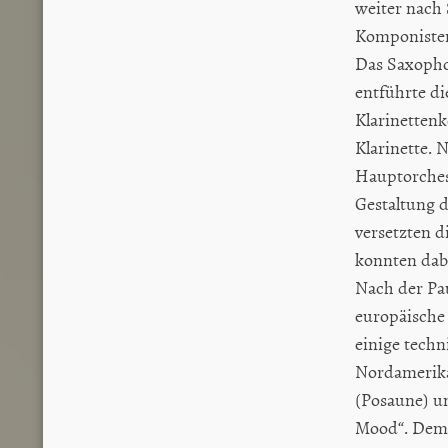
weiter nach
Komponisten
Das Saxopho
entführte di
Klarinettenk
Klarinette.
Hauptorches
Gestaltung 
versetzten 
konnten dabe
Nach der Pa
europäische
einige techn
Nordamerika:
(Posaune) un
Mood“. Dem 