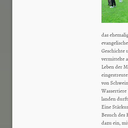
das ehemalig
evangelische
Geschichte 
vermittelte
Leben der Me
eingestreut
von Schweine
Wassertiere
landen durft
Eine Stärkun
Besuch des K
dazu ein, m